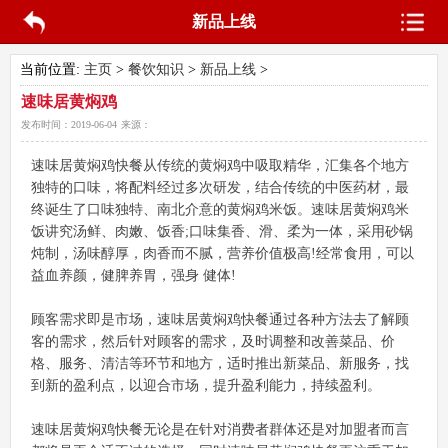
新品上线
当前位置:
主页
>
餐饮知识
>
新品上线
>
速味居黄焖鸡
发布时间：
2019-06-04
来源：
速味居黄焖鸡快餐从传统的黄焖鸡中吸取精华，汇集各个地方
独特的口味，将配料经过多次研发，结合传统的中医药材，最
终诞生了口味独特、南北介意的黄焖鸡米饭。速味居黄焖鸡米
饭讲究汤鲜、肉嫩、饭香;口味集香、滑、柔为一体，采用砂锅
炖制，汤味醇厚，肉香而不腻，营养价值极高!经常食用，可以
益血养颜，健脾养胃，强身 健体!
顾客需求即是市场，速味居黄焖鸡快餐通过各种方法去了解顾
客的需求，然后针对顾客的需求，及时调整和改善菜品、价
格、服务、清洁等环节和地方，适时推出新菜品、新服务，找
到新的盈利点，以迎合市场，提升盈利能力，持续盈利。
速味居黄焖鸡快餐无论是在针对消费者群体还是对加盟者而言