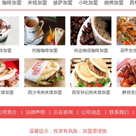
咖啡加盟
米线加盟
披萨加盟
小吃加盟
烧烤加盟
西
啡加盟
托馥咖啡加盟
街边物语咖啡加盟
花甲先
夹馍加盟
西少爷肉夹馍加盟
西安孙记肉夹馍加盟
醉得意
公司简介
|
法律声明
|
正在咨询
|
公司动态
|
联系我们
|
温馨提示：投资有风险，加盟需谨慎