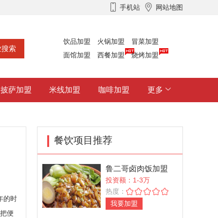
手机站
网站地图
饮品加盟
火锅加盟
冒菜加盟
面馆加盟
西餐加盟
烧烤加盟
披萨加盟
米线加盟
咖啡加盟
更多
餐饮项目推荐
鲁二哥卤肉饭加盟
投资额：1-3万
热度：
年的时
我要加盟
么把便