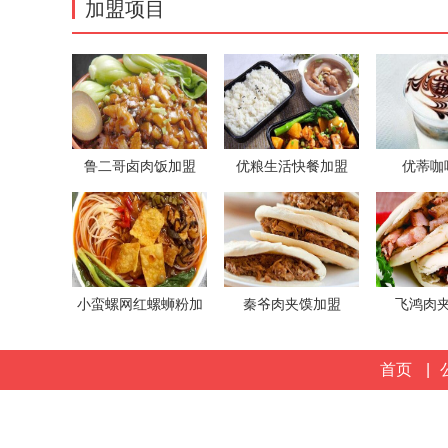
加盟项目
鲁二哥卤肉饭加盟
优粮生活快餐加盟
优蒂咖
小蛮螺网红螺蛳粉加
秦爷肉夹馍加盟
飞鸿肉
盟
首页
|