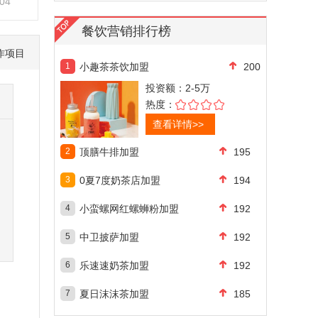
-04
餐饮营销排行榜
作项目
1
小趣茶茶饮加盟
200
投资额：
2-5万
热度：
查看详情>>
2
顶膳牛排加盟
195
3
0夏7度奶茶店加盟
194
4
小蛮螺网红螺蛳粉加盟
192
5
中卫披萨加盟
192
6
乐速速奶茶加盟
192
7
夏日沫沫茶加盟
185