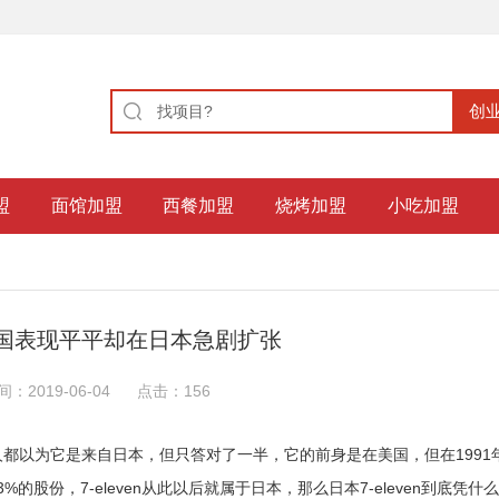
盟
面馆加盟
西餐加盟
烧烤加盟
小吃加盟
美国表现平平却在日本急剧扩张
间：2019-06-04
点击：
156
多人都以为它是来自日本，但只答对了一半，它的前身是在美国，但在1991
73%的股份，7-eleven从此以后就属于日本，那么日本7-eleven到底凭什