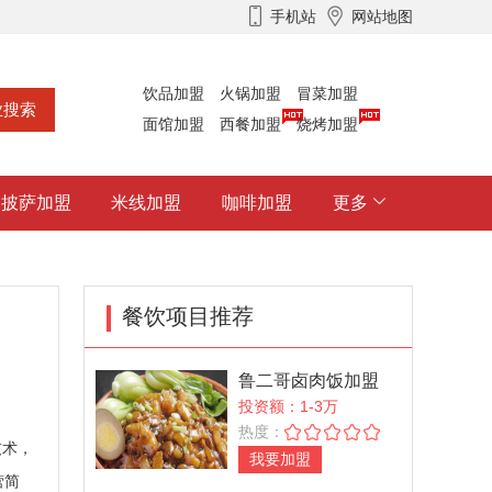
手机站
网站地图
饮品加盟
火锅加盟
冒菜加盟
面馆加盟
西餐加盟
烧烤加盟
披萨加盟
米线加盟
咖啡加盟
更多
餐饮项目推荐
鲁二哥卤肉饭加盟
投资额：1-3万
热度：
技术，
我要加盟
营简