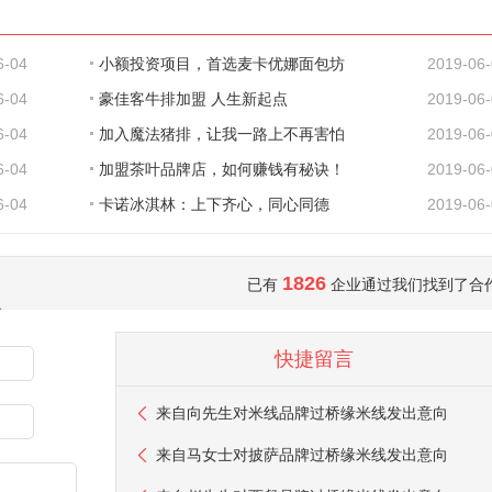
6-04
小额投资项目，首选麦卡优娜面包坊
2019-06
6-04
豪佳客牛排加盟 人生新起点
2019-06
6-04
加入魔法猪排，让我一路上不再害怕
2019-06
6-04
加盟茶叶品牌店，如何赚钱有秘诀！
2019-06
6-04
卡诺冰淇林：上下齐心，同心同德
2019-06
1826
已有
企业通过我们找到了合
快捷留言
来自
向先生
对米线品牌过桥缘米线发出意向
来自
马女士
对披萨品牌过桥缘米线发出意向