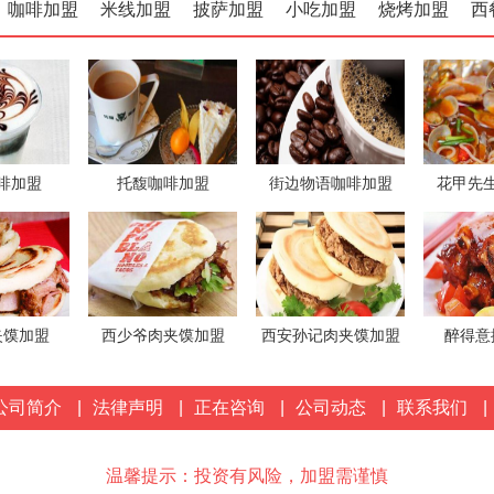
咖啡加盟
米线加盟
披萨加盟
小吃加盟
烧烤加盟
西
啡加盟
托馥咖啡加盟
街边物语咖啡加盟
花甲先
夹馍加盟
西少爷肉夹馍加盟
西安孙记肉夹馍加盟
醉得意
公司简介
|
法律声明
|
正在咨询
|
公司动态
|
联系我们
|
温馨提示：投资有风险，加盟需谨慎