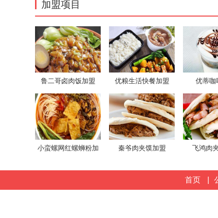
加盟项目
鲁二哥卤肉饭加盟
优粮生活快餐加盟
优蒂咖
小蛮螺网红螺蛳粉加
秦爷肉夹馍加盟
飞鸿肉
盟
首页
|