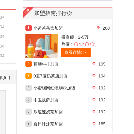
加盟指南排行榜
-04
-04
1
小趣茶茶饮加盟
200
-04
投资额：
2-5万
热度：
-04
查看详情>>
-04
2
顶膳牛排加盟
195
3
0夏7度奶茶店加盟
194
作项目
4
小蛮螺网红螺蛳粉加盟
192
5
中卫披萨加盟
192
6
乐速速奶茶加盟
192
7
夏日沫沫茶加盟
185